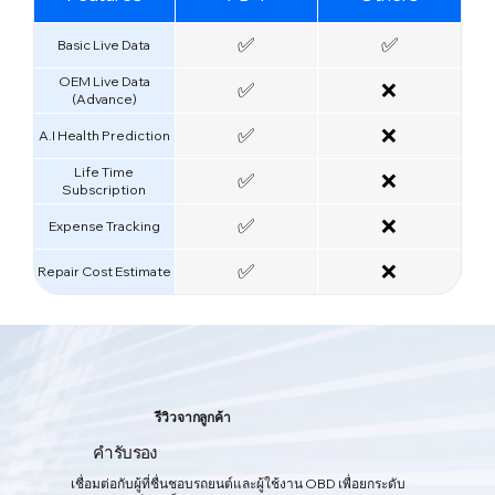
✅
✅
Basic Live Data
OEM Live Data
✅
❌
(Advance)
✅
❌
A.I Health Prediction
Life Time
✅
❌
Subscription
✅
❌
Expense Tracking
✅
❌
Repair Cost Estimate
ระบบดูแลรักษารถยนต์
รีวิวจากลูกค้า
อัจฉริยะ AI
แอปดูแลรักษารถยนต์แบบครบวงจรของคุณ
คำรับรอง
เชื่อมต่อกับผู้ที่ชื่นชอบรถยนต์และผู้ใช้งาน OBD เพื่อยกระดับ
เป็นการผสมผสานระหว่างซอฟต์แวร์และฮาร์ดแวร์อย่างลงตัว สามารถรับ