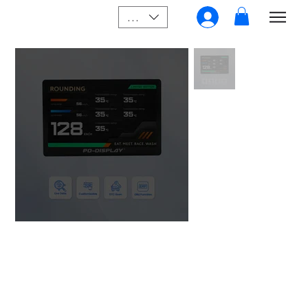
SGD (S$)