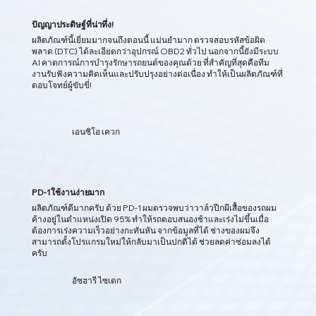
ปัญญาประดิษฐ์ที่น่าทึ่ง!
ผลิตภัณฑ์นี้เยี่ยมมากจนถึงตอนนี้ แม่นยำมาก ตรวจสอบรหัสข้อผิด
พลาด (DTC) ได้ละเอียดกว่าอุปกรณ์ OBD2 ทั่วไป นอกจากนี้ยังมีระบบ
AI คาดการณ์การบำรุงรักษารถยนต์ของคุณด้วย ที่สำคัญที่สุดคือทีม
งานรับฟังความคิดเห็นและปรับปรุงอย่างต่อเนื่อง ทำให้เป็นผลิตภัณฑ์ที่
ตอบโจทย์ผู้ขับขี่!
02
เอนซิโอ เควก
คาดการณ์ปัญหาด้วย
ข้อมูลเชิงลึกที่ขับเคลื่อนด้วย AI
PD-1 ใช้งานง่ายมาก
PD-1 ใช้ AI ในการวิเคราะห์ข้อมูลยานยนต์แบบเรียลไทม์ ตรวจจับ
ผลิตภัณฑ์ดีมากครับ ด้วย PD-1 ผมตรวจพบว่าวาล์วปีกผีเสื้อของรถผม
รูปแบบที่ซ่อนอยู่ และคาดการณ์ปัญหาที่อาจเกิดขึ้นก่อนที่จะเกิด
ค้างอยู่ในตำแหน่งเปิด 95% ทำให้รถตอบสนองช้าและเร่งไม่ขึ้นเมื่อ
ขึ้นจริง ทำให้คุณได้รับข้อมูลเชิงลึกที่ชาญฉลาดกว่า
ต้องการเร่งความเร็วอย่างกะทันหัน จากข้อมูลที่ได้ ช่างของผมจึง
สามารถตั้งโปรแกรมใหม่ให้กลับมาเป็นปกติได้ ช่วยลดค่าซ่อมลงได้
ครับ
อัซฮารี ไซเดก