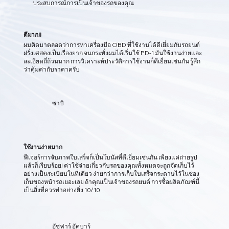
ประสบการณ์การเป็นเจ้าของรถของคุณ
ข้อมูลรถยนต์แบบเรียลไทม์ผ่าน OBD เพื่อตรวจจับปัญหาและให้การปกป้อง
รถยนต์ที่คุณรักอย่างรอบด้าน
ดีมาก!!
ผมคิดมาตลอดว่าการหาเครื่องมือ OBD ที่ใช้งานได้ดีเยี่ยมกับรถยนต์
ฝรั่งเศสคงเป็นเรื่องยาก จนกระทั่งผมได้เริ่มใช้ PD-1 มันใช้งานง่ายและ
ละเอียดถี่ถ้วนมาก การวิเคราะห์ประวัติการใช้งานก็ดีเยี่ยมเช่นกัน รู้สึก
ว่าคุ้มค่ากับราคาครับ
ซาบิ
ใช้งานง่ายมาก
ฟีเจอร์การจับภาพใบเสร็จก็เป็นโบนัสที่ดีเยี่ยมเช่นกัน เพียงแค่ถ่ายรูป
แล้วก็เรียบร้อย! ค่าใช้จ่ายเกี่ยวกับรถของคุณทั้งหมดจะถูกจัดเก็บไว้
อย่างเป็นระเบียบในที่เดียว ง่ายกว่าการเก็บใบเสร็จกระดาษไว้ในช่อง
เก็บของหน้ารถเยอะเลย ถ้าคุณเป็นเจ้าของรถยนต์ การซื้อผลิตภัณฑ์นี้
เป็นสิ่งที่ควรทำอย่างยิ่ง 10/10
อัซฟาร์ อัคบาร์