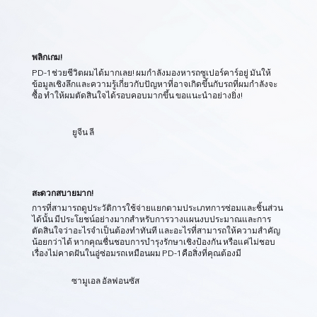
พลิกเกม!
PD-1 ช่วยชีวิตผมได้มากเลย! ผมกำลังมองหารถซูเปอร์คาร์อยู่ มันให้
ข้อมูลเชิงลึกและความรู้เกี่ยวกับปัญหาที่อาจเกิดขึ้นกับรถที่ผมกำลังจะ
ซื้อ ทำให้ผมตัดสินใจได้รอบคอบมากขึ้น ขอแนะนำอย่างยิ่ง!
01
ยูจีน ลี
การวินิจฉัย DTC แบบตรวจจับทันที
สะดวกสบายมาก!
สแกนรถของคุณได้ทันที ถอดรหัสข้อผิดพลาด และแปลงเป็น
ข้อมูลเชิงลึกที่ชัดเจนและนำไปปฏิบัติได้จริง เพื่อให้คุณรู้ว่าเกิด
การที่สามารถดูประวัติการใช้จ่ายแยกตามประเภทการซ่อมและชิ้นส่วน
อะไรขึ้นใต้ฝากระโปรงรถ!
ได้นั้น มีประโยชน์อย่างมากสำหรับการวางแผนงบประมาณและการ
ตัดสินใจว่าอะไรจำเป็นต้องทำทันที และอะไรที่สามารถให้ความสำคัญ
น้อยกว่าได้ หากคุณชื่นชอบการบำรุงรักษาเชิงป้องกัน หรือแค่ไม่ชอบ
เรื่องไม่คาดฝันในอู่ซ่อมรถเหมือนผม PD-1 คือสิ่งที่คุณต้องมี
ซามูเอล อัลฟอนซัส